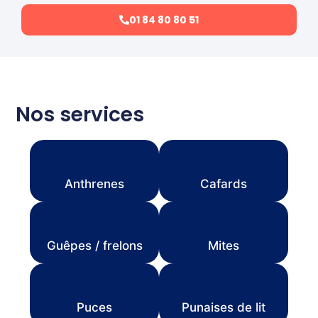
01 84 80 80 51
Nos services
Anthrenes
Cafards
Guêpes / frelons
Mites
Puces
Punaises de lit