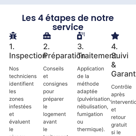
Les 4 étapes de notre
service
1.
2.
3.
4.
Inspection
Préparation
Traitement
Suivi
&
Nos
Conseils
Application
Garant
techniciens
et
de la
identifient
consignes
méthode
Contrôle
les
pour
adaptée
après
zones
préparer
(pulvérisation,
interventi
infestées
le
nébulisation,
et
et
logement
fumigation
retour
évaluent
avant
ou
gratuit
le
le
thermique).
si le