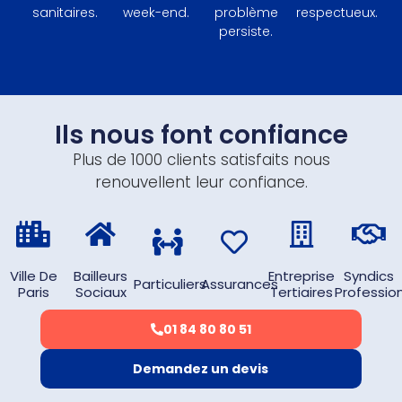
sanitaires.
week-end.
problème
respectueux.
persiste.
Ils nous font confiance
Plus de 1000 clients satisfaits nous
renouvellent leur confiance.
Ville De
Bailleurs
Entreprise
Syndics
Particuliers
Assurances
Paris
Sociaux
Tertiaires
Professio
01 84 80 80 51
Demandez un devis