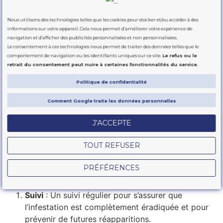
Le processus de
Nous utilisons des technologies telles que les cookies pour stocker et/ou accéder à des
informations sur votre appareil. Cela nous permet d’améliorer votre expérience de
dératisation avec
1 Anti
navigation et d’afficher des publicités personnalisées et non personnalisées.
Le consentement à ces technologies nous permet de traiter des données telles que le
Nuisibles
comportement de navigation ou les identifiants uniques sur ce site.
Le refus ou le
retrait du consentement peut nuire à certaines fonctionnalités du service.
Le processus de dératisation chez
1 Anti Nuisibles
se
Politique de confidentialité
déroule en plusieurs étapes :
Comment Google traite les données personnelles
Diagnostic
: Une évaluation complète de votre
J’ACCEPTE
espace pour identifier les signes d’infestation et
les zones à risque.
TOUT REFUSER
Traitement
: Mise en place des méthodes
adaptées (pièges, appâts, etc.) pour éliminer les
PRÉFÉRENCES
rongeurs présents.
Suivi
: Un suivi régulier pour s’assurer que
l’infestation est complètement éradiquée et pour
prévenir de futures réapparitions.